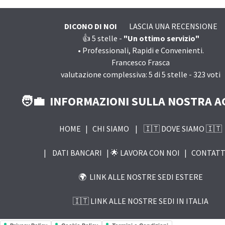
DICONO DI NOI
LASCIA UNA RECENSIONE
👍 5
stelle -
"Un ottimo servizio"
•
Professionali, Rapidi e Convenienti.
Francesco Frasca
valutazione complessiva:
5
di
5
stelle -
323
voti
🧑‍💼 INFORMAZIONI SULLA NOSTRA A
HOME
|
CHI SIAMO
|
🇮🇹 DOVE SIAMO 🇮🇹
|
DATI BANCARI |
🌟 LAVORA CON NOI
|
CONTATT
🌍 LINK ALLE NOSTRE SEDI ESTERE
🇮🇹 LINK ALLE NOSTRE SEDI IN ITALIA