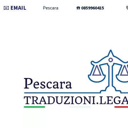
📧
EMAIL
Pescara
☎️
0859960415
