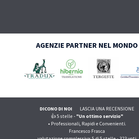
AGENZIE PARTNER NEL MONDO
DICONO DI NOI
LASCIA UNA RECENSIONE
👍 5
stelle -
"Un ottimo servizio"
•
Professionali, Rapidi e Convenienti.
Francesco Frasca
valutazione complessiva:
5
di
5
stelle -
323
voti