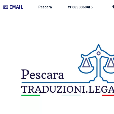
📧
EMAIL
Pescara
☎️
0859960415
