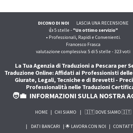
DICONO DI NOI
LASCIA UNA RECENSIONE
👍 5
stelle -
"Un ottimo servizio"
•
Professionali, Rapidi e Convenienti.
Francesco Frasca
valutazione complessiva:
5
di
5
stelle -
323
voti
La Tua Agenzia di Traduzioni a Pescara per Se
Traduzione Online: Affidati ai Professionisti dell
Giurate, Legali, Tecniche e di Brevetti - Prec
Professionalità nelle Traduzioni Certific
🧑‍💼 INFORMAZIONI SULLA NOSTRA A
HOME
|
CHI SIAMO
|
🇮🇹 DOVE SIAMO 🇮🇹
|
DATI BANCARI |
🌟 LAVORA CON NOI
|
CONTATT