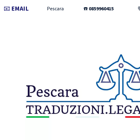
📧
EMAIL
Pescara
☎️
0859960415
