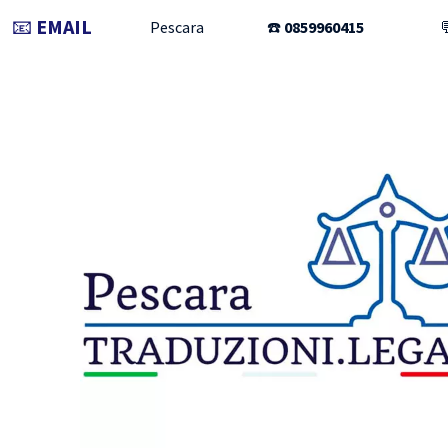
📧
EMAIL
Pescara
☎️
0859960415
