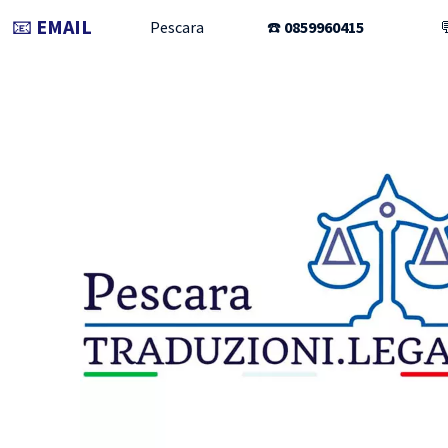
📧
EMAIL
Pescara
☎️
0859960415
